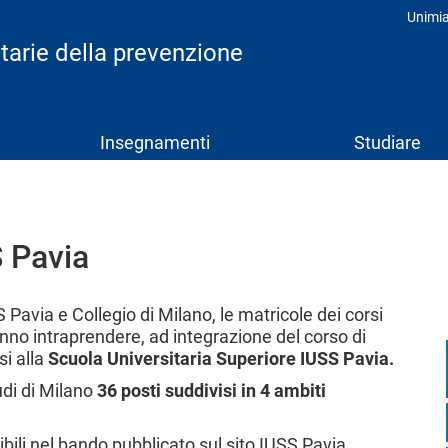
Unimi
Prof
itarie della prevenzione
Insegnamenti
Studiare
S Pavia
 Pavia e Collegio di Milano, le matricole dei corsi
ranno intraprendere, ad integrazione del corso di
si alla
Scuola Universitaria Superiore IUSS Pavia.
udi di Milano
36 posti suddivisi in 4 ambiti
bili nel bando pubblicato sul sito IUSS Pavia.