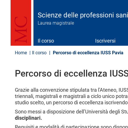
S
a
l
Scienze delle professioni san
t
Laurea magistrale
a
a
l
c
Il corso
Iscriversi
o
n
Home
Il corso
Percorso di eccellenza IUSS Pavia
t
e
n
Percorso di eccellenza IUS
u
t
o
p
Grazie alla convenzione stipulata tra l'Ateneo, IUSS
r
triennali, magistrali e magistrali a ciclo unico pot
i
studio scelto, un percorso di eccellenza iscrivendo
n
c
Sono messi a disposizione dell’Università degli St
i
disciplinari.
p
Requisiti e modalità di partecipazione sono disponi
a